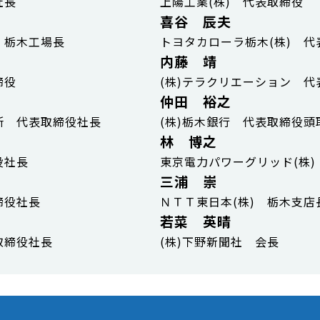
社長
上陽工業(株) 代表取締役
喜谷 辰夫
 栃木工場長
トヨタカローラ栃木(株) 代
内藤 靖
締役
(株)テラクリエーション 代
仲田 裕之
所 代表取締役社長
(株)栃木銀行 代表取締役頭
林 博之
役社長
東京電力パワーグリッド(株
三浦 崇
締役社長
ＮＴＴ東日本(株) 栃木支店
若菜 英晴
取締役社長
(株)下野新聞社 会長