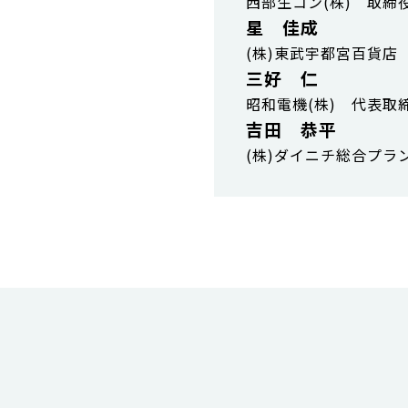
西部生コン(株) 取締
星 佳成
(株)東武宇都宮百貨店
三好 仁
昭和電機(株) 代表取
吉田 恭平
(株)ダイニチ総合プラ