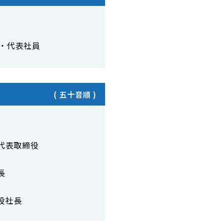
・代表社員
代表取締役
長
役社長