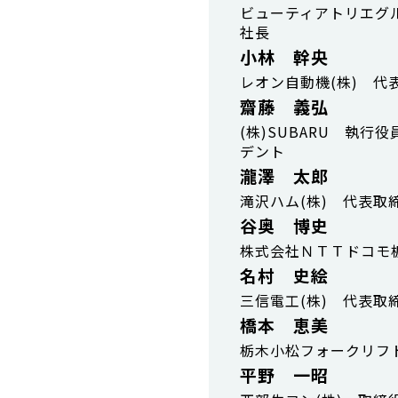
ビューティアトリエグル
社長
小林 幹央
レオン自動機(株) 代
齋藤 義弘
(株)SUBARU 執
デント
瀧澤 太郎
滝沢ハム(株) 代表取
谷奥 博史
株式会社ＮＴＴドコモ
名村 史絵
三信電工(株) 代表取
橋本 恵美
栃木小松フォークリフト
平野 一昭