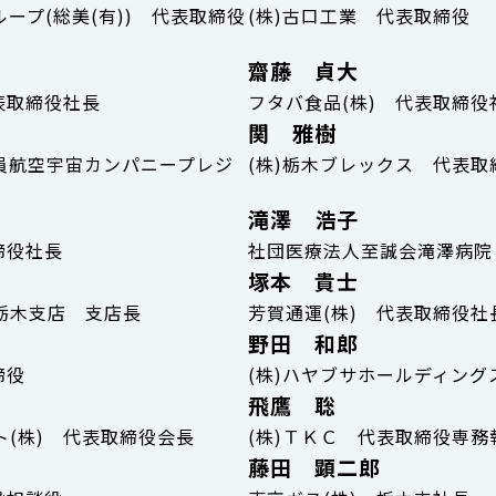
ープ(総美(有)) 代表取締役
(株)古口工業 代表取締役
齋藤 貞大
表取締役社長
フタバ食品(株) 代表取締役
関 雅樹
行役員航空宇宙カンパニープレジ
(株)栃木ブレックス 代表取
滝澤 浩子
締役社長
社団医療法人至誠会滝澤病院
塚本 貴士
栃木支店 支店長
芳賀通運(株) 代表取締役社
野田 和郎
締役
(株)ハヤブサホールディング
飛鷹 聡
(株) 代表取締役会長
(株)ＴＫＣ 代表取締役専務
藤田 顕二郎