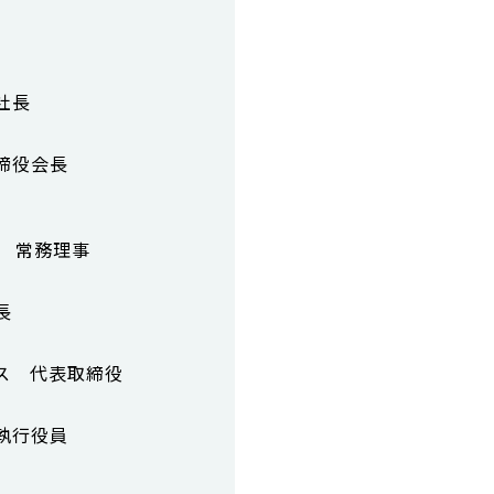
社長
締役会長
 常務理事
長
ス 代表取締役
執行役員