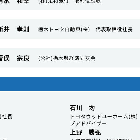
清水 和幸
(株)足利銀行 取締役頭取
新井 孝則
栃木トヨタ自動車(株) 代表取締役社長
菅俣 宗良
(公社)栃木県経済同友会
石川 均
役社長
トヨタウッドユーホーム(株
ブアドバイザー
上野 勝弘